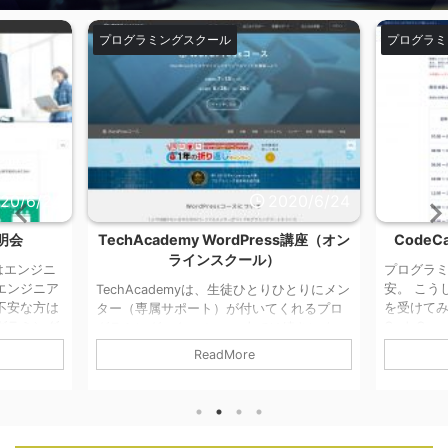
ミングスクール
プログラミングスクール
2020/6/24
2020
cademy WordPress講座（オン
CodeCamp 無料プログラミン
ラインスクール）
プログラミングが自分に合っている
安。 こうした人はぜひ無料の体験
Academyは、生徒ひとりひとりにメン
を受けてみましょう。 体験レッス
専属サポート）が付いてくれるプロ
CodeCampでの学習の進め方を体
グスクール。 一人では続きにくい
だけでなく、プログラミングの効率
ラミング学習を全力で手伝ってくれ
ReadMore
ReadMore
び方や、将来のキャリアについて質
のTechAcademyのWordPress講
きます。 プログラマーになってみ
しにくい環境でWordPressの基礎
ど、具体的な道のりが見えてない人
身につけ、自分のオリジナルの
ての最初の一歩になるはずです。 
Pressサイトをインターネット上へ公
験レッスンを受けてみる
とを目標に学習します。 詳しくは