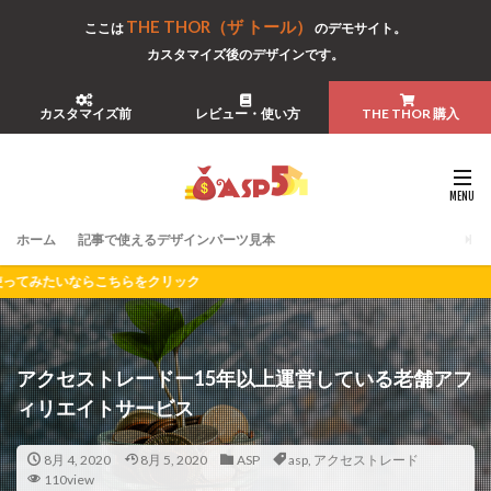
THE THOR（ザ トール）
ここは
のデモサイト。
カスタマイズ後のデザインです。
カスタマイズ前
レビュー・使い方
THE THOR 購入
ホーム
記事で使えるデザインパーツ見本
をクリック
アクセストレードー15年以上運営している老舗アフ
ィリエイトサービス
8月 4, 2020
8月 5, 2020
ASP
asp
,
アクセストレード
110view